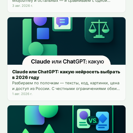
Midjourney и остальных — и сравниваем с одной
платформой на 25+ инструментов.
3 авг. 2026 г.
Claude или ChatGPT: какую нейросеть выбрать
в 2026 году
Разбираем по полочкам — тексты, код, картинки, цена
и доступ из России. С честными ограничениями обеих
моделей и способом пользоваться обеими сразу.
1 авг. 2026 г.