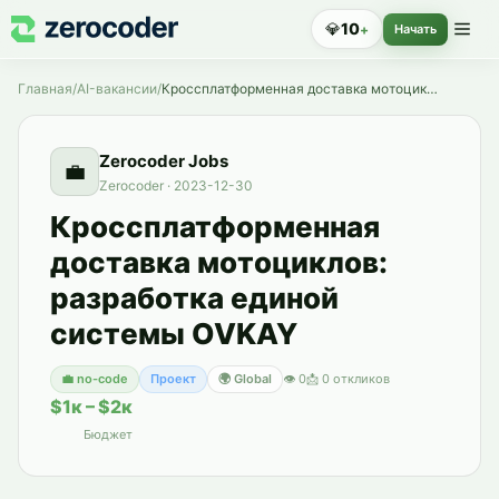
💎
10
+
Начать
Главная
/
AI-вакансии
/
Кроссплатформенная доставка мотоциклов: разработка единой системы OVKAY
Zerocoder Jobs
💼
Zerocoder
·
2023-12-30
Кроссплатформенная
доставка мотоциклов:
разработка единой
системы OVKAY
💼
no-code
Проект
🌍 Global
👁
0
📩
0
откликов
$1к – $2к
Бюджет