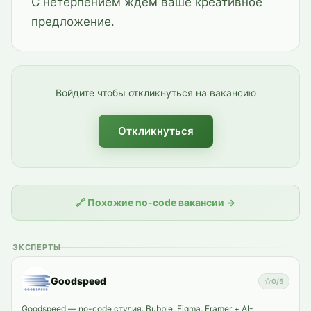
С нетерпением ждём ваше креативное
предложение.
Войдите чтобы откликнуться на вакансию
Откликнуться
🔗
Похожие no-code вакансии
→
ЭКСПЕРТЫ
Goodspeed
0
/5
Goodspeed — no-code студия. Bubble, Figma, Framer + AI-