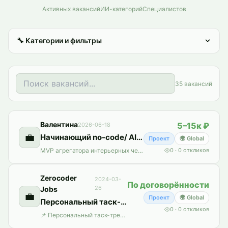
Активных вакансий
ИИ-категорий
Специалистов
🔧
Категории и фильтры
35
вакансий
Валентина
5–15к ₽
2026-06-18
💼
Начинающий no-code/ AI- разработчик
Проект
🌍 Global
MVP агрегатора интерьерных чертежей (логика как в Uber: заказ – оплата – биржа исполнителей – выдача через 14 дней). Что ты получишь в свое портфолио:Настройка сложной логики личных кабинетов (Клиент / Исполнитель).Интеграция API Claude (для генерации задач или проверки ТЗ).Работа со сплит-платежами (ЮKassa / Stripe Connect) — это редкий и очень дорогой навык на рынке.Я обеспечу полную поддержку п
0
·
0
откликов
Zerocoder
2024-03-
По договорённости
26
Jobs
💼
Проект
🌍 Global
Персональный таск-трекер iOS на FlutterFlow
0
·
0
откликов
📌 Персональный таск-трекер iOS на FlutterFlow 📄 Description: Требуется создать на FlutterFlow приложение под iOS - персональный таск-трекер. UX/UI дизайн - мой. За референс можно брать Todoist. Примерный функционал: - Создание, удаление, редактирование задач - Написание описания к задачам - Написание заметок к задачам, вложение фото, видео, файлов (комментирование задачи) - Возможность д