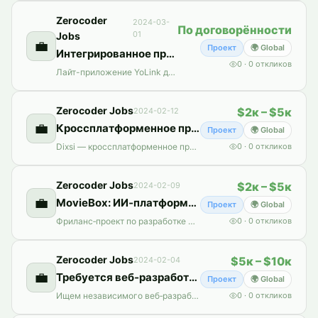
Zerocoder
2024-03-
По договорённости
01
Jobs
💼
Проект
🌍 Global
Интегрированное приложение YoLink: лайт-версия под вашим брендом
0
·
0
откликов
Лайт-приложение YoLink для iOS/Android: мониторинг датчиков, уровень батареи, управление клапаном и оповещения, интеграция с IFTTT.
Zerocoder Jobs
$2к – $5к
2024-02-12
💼
Кроссплатформенное приложение для iOS и Android: Dixsi на React Native
Проект
🌍 Global
Dixsi — кроссплатформенное приложение на React Native для iOS и Android: гастроматчинг, знакомства, карты, платежи и защита данных с соблюдением GDPR.
0
·
0
откликов
Zerocoder Jobs
$2к – $5к
2024-02-09
💼
MovieBox: ИИ‑платформа для создания видео — фриланс‑проект
Проект
🌍 Global
Фриланс‑проект по разработке MovieBox — AI‑сервиса для создания видео: текст‑видео, озвучка, шаблоны, соцсети. Бюджет $2k–$5k, контакт внутри.
0
·
0
откликов
Zerocoder Jobs
$5к – $10к
2024-02-04
💼
Требуется веб‑разработчик для инновационной платформы ИИ‑юриста
Проект
🌍 Global
Ищем независимого веб‑разработчика для создания масштабируемой платформы ИИ‑юриста с 15 модулями: чат‑боты, автоматизация документов, аналитика и др. Бюджет $5k–$10k.
0
·
0
откликов