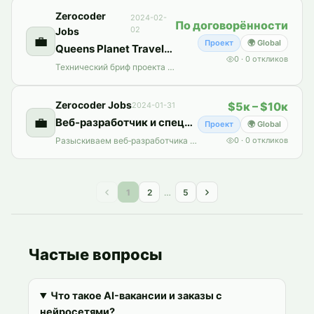
Zerocoder
2024-02-
По договорённости
02
Jobs
💼
Проект
🌍 Global
Queens Planet Travels — бриф разработчика и ТЗ для travel‑платформы
0
·
0
откликов
Технический бриф проекта Queens Travels: мобильное приложение, админ‑панель и партнерский кабинет с интеграциями IATA BSP и Amadeus GDS, безопасными платежами и стеком React Native/Node.js.
Zerocoder Jobs
$5к – $10к
2024-01-31
💼
Веб‑разработчик и специалист по ребрендингу: перезапуск сайта и платформа найма
Проект
🌍 Global
Разыскиваем веб‑разработчика и специалиста по ребрендингу для срочного перезапуска сайта и запуска платформы найма.
0
·
0
откликов
1
2
…
5
Частые вопросы
Что такое AI-вакансии и заказы с
нейросетями?