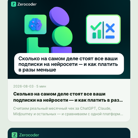
2026-08-03
·
5 мин
Сколько на самом деле стоят все ваши
подписки на нейросети — и как платить в разы
меньше
Считаем реальный месячный чек за ChatGPT, Claude,
Midjourney и остальных — и сравниваем с одной платформой
на 25+ инструментов.