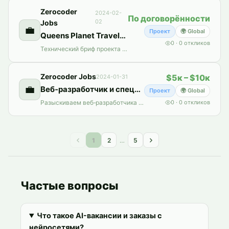
Zerocoder
2024-02-
По договорённости
02
Jobs
💼
Проект
🌍 Global
Queens Planet Travels — бриф разработчика и ТЗ для travel‑платформы
0
·
0
откликов
Технический бриф проекта Queens Travels: мобильное приложение, админ‑панель и партнерский кабинет с интеграциями IATA BSP и Amadeus GDS, безопасными платежами и стеком React Native/Node.js.
Zerocoder Jobs
$5к – $10к
2024-01-31
💼
Веб‑разработчик и специалист по ребрендингу: перезапуск сайта и платформа найма
Проект
🌍 Global
Разыскиваем веб‑разработчика и специалиста по ребрендингу для срочного перезапуска сайта и запуска платформы найма.
0
·
0
откликов
1
2
…
5
Частые вопросы
Что такое AI-вакансии и заказы с
нейросетями?