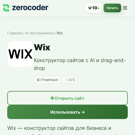
💎
10
+
Начать
Главная
/
AI-инструменты
/
Wix
Wix
Конструктор сайтов с AI и drag-and-
drop
💵
Freemium
0/5
🌐
Открыть сайт
Использовать →
Wix — конструктор сайтов для бизнеса и