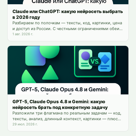
Claude или ChatGPT: какую нейросеть выбрать
в 2026 году
Разбираем по полочкам — тексты, код, картинки, цена
и доступ из России. С честными ограничениями обеих
моделей и способом пользоваться обеими сразу.
1 авг. 2026 г.
GPT-5, Claude Opus 4.8 и Gemini: какую
нейросеть брать под конкретную задачу
Разложили три флагмана по реальным задачам — код,
тексты, анализ, длинный контекст, картинки — плюс
цены и доступ из России.
29 июл. 2026 г.