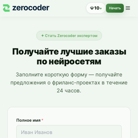
Стать AI-экспертом
💎
10
+
Начать
✦
Стать Zerocoder экспертом
Получайте лучшие заказы
по нейросетям
Заполните короткую форму — получайте
предложения о фриланс-проектах в течение
24 часов.
Полное имя
*