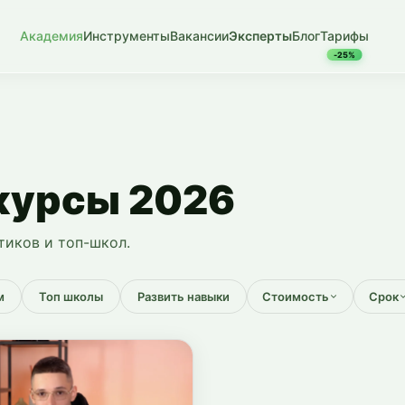
Академия
Инструменты
Вакансии
Эксперты
Блог
Тарифы
-25%
курсы 2026
тиков и топ-школ.
м
Топ школы
Развить навыки
Стоимость
Срок