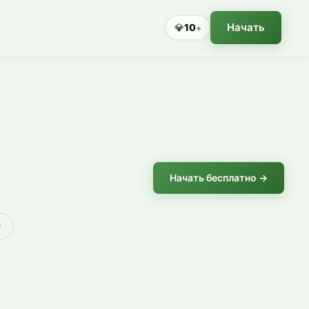
Начать
💎
10
+
Начать бесплатно →