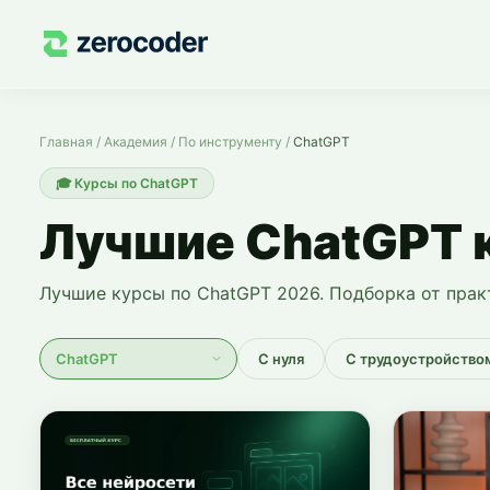
Курсы по ChatGPT — обучение с нуля
Главная
/
Академия
/
По инструменту
/
ChatGPT
🎓
Курсы по ChatGPT
Лучшие ChatGPT 
Лучшие курсы по ChatGPT 2026. Подборка от прак
С нуля
С трудоустройство