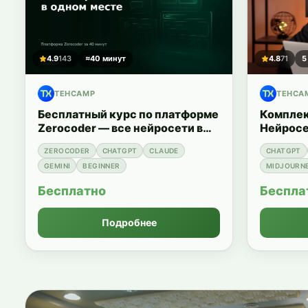
4.9
143
≈40 минут
4.8
71
5
TEHCAMP
TEHCA
Бесплатный курс по платформе
Комплек
Zerocoder — все нейросети в
Нейросе
одном месте
ZEROCODER
CHATGPT
CLAUDE
CHATGPT
GEMINI
BEGINNER
MIDJOURN
Бесплатно
Беспла
Подробнее