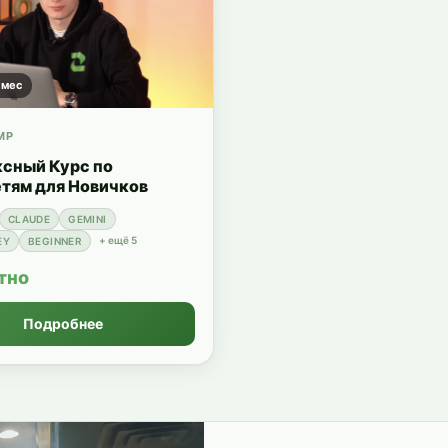
 мес
MP
сный Курс по
тям для Новичков
CLAUDE
GEMINI
+
ещё
5
EY
BEGINNER
тно
Подробнее