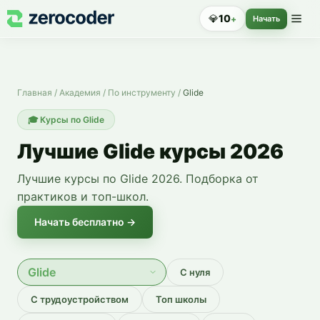
Курсы по Glide — обучение с нуля
💎
10
+
Начать
Главная
/
Академия
/
По инструменту
/
Glide
🎓
Курсы по Glide
Лучшие Glide курсы 2026
Лучшие курсы по Glide 2026. Подборка от
практиков и топ-школ.
Начать бесплатно →
С нуля
С трудоустройством
Топ школы