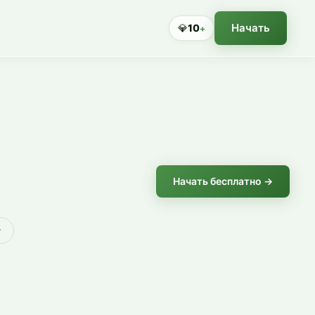
Начать
💎
10
+
Начать бесплатно →