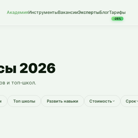
Академия
Инструменты
Вакансии
Эксперты
Блог
Тарифы
-25%
сы 2026
ов и топ-школ.
м
Топ школы
Развить навыки
Стоимость
Срок