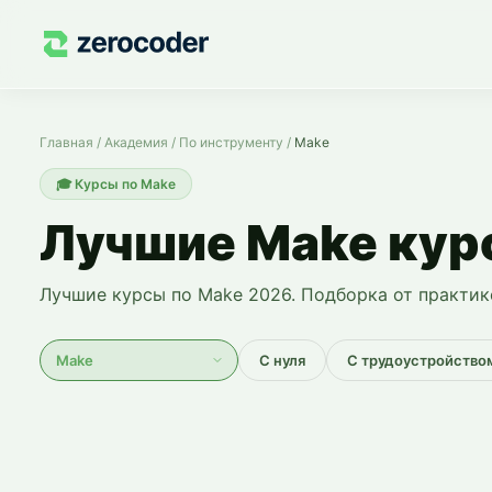
Курсы по Make — обучение с нуля
Главная
/
Академия
/
По инструменту
/
Make
🎓
Курсы по Make
Лучшие Make кур
Лучшие курсы по Make 2026. Подборка от практик
С нуля
С трудоустройство