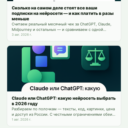
Сколько на самом деле стоят все ваши
подписки на нейросети — и как платить в разы
меньше
Считаем реальный месячный чек за ChatGPT, Claude,
Midjourney и остальных — и сравниваем с одной
платформой на 25+ инструментов.
3 авг. 2026 г.
Claude или ChatGPT: какую нейросеть выбрать
в 2026 году
Разбираем по полочкам — тексты, код, картинки, цена
и доступ из России. С честными ограничениями обеих
моделей и способом пользоваться обеими сразу.
1 авг. 2026 г.