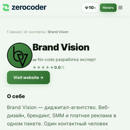
💎
10
+
Начать
Главная
/
AI-эксперты
/
Brand Vision
Brand Vision
🧱 No-code разработка эксперт
★★★★★
0.0
/5
Visit website
→
О себе
Brand Vision — диджитал-агентство. Веб-
дизайн, брендинг, SMM и платная реклама в
одном пакете. Один контактный человек