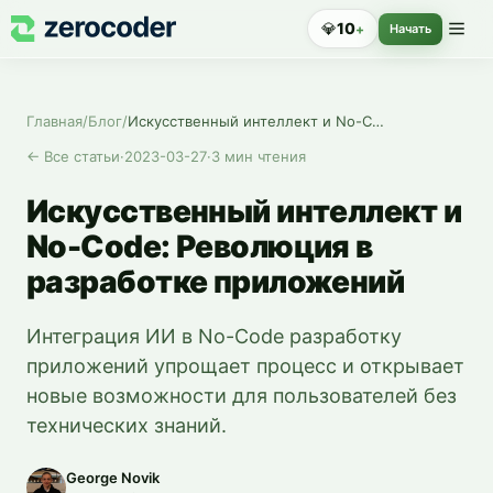
💎
10
+
Начать
Главная
/
Блог
/
Искусственный интеллект и No-Code: Революция в разработке приложений
←
Все статьи
·
2023-03-27
·
3
мин чтения
Искусственный интеллект и
No-Code: Революция в
разработке приложений
Интеграция ИИ в No-Code разработку
приложений упрощает процесс и открывает
новые возможности для пользователей без
технических знаний.
George Novik