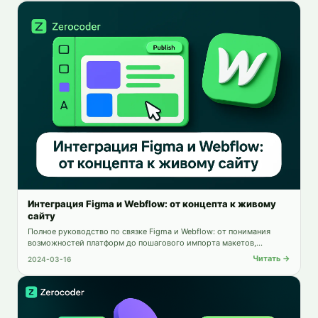
Интеграция Figma и Webflow: от концепта к живому
сайту
Полное руководство по связке Figma и Webflow: от понимания
возможностей платформ до пошагового импорта макетов,
доработки в Webflow и лучших практик для бесшовного процесса
Читать →
2024-03-16
дизайн-в-разработку.