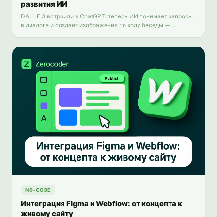
развития ИИ
DALL·E 3 встроили в ChatGPT: теперь ИИ понимает запросы
в диалоге и создает изображения по ходу беседы —
качественнее, безопаснее и с сохранением прав
пользователя.
NO-CODE
Интеграция Figma и Webflow: от концепта к
живому сайту