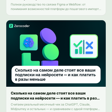
Полное руководство по связке Figma и Webflow: от
понимания возможностей платформ до пошагового импорта
макетов, доработки в Webflow и лучших практик для
бесшовного процесса дизайн-в-разработку.
Сколько на самом деле стоят все ваши
подписки на нейросети — и как платить в разы
меньше
Считаем реальный месячный чек за ChatGPT, Claude,
Midjourney и остальных — и сравниваем с одной платформой