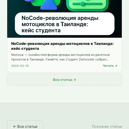
NoCode-революция аренды мотоциклов в Таиланде:
кейс студента
Motosai — онлайн‑платформа аренды мотоциклов из десятков
прокатов в Таиланде. Узнайте, как студент Zerocoder собрал
сервис на NoCode — от Bubble и Figma до PromptPay и PWA.
Читать →
2024-02-10
Все статьи →
←
Все статьи
Похожие статьи