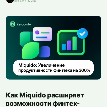
894
слов
·
5
мин
Как Miquido расширяет
возможности финтех-