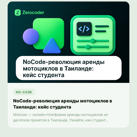
NO-CODE
NoCode-революция аренды мотоциклов в
Таиланде: кейс студента
Motosai — онлайн‑платформа аренды мотоциклов из
десятков прокатов в Таиланде. Узнайте, как студент
Zerocoder собрал сервис на NoCode — от Bubble и Figma до
PromptPay и PWA.