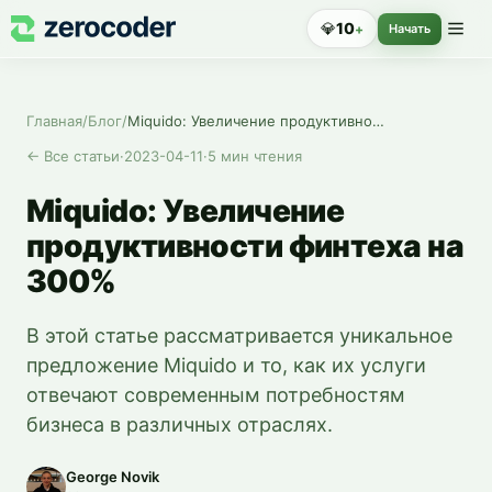
💎
10
+
Начать
Главная
/
Блог
/
Miquido: Увеличение продуктивности финтеха на 300%
←
Все статьи
·
2023-04-11
·
5
мин чтения
Miquido: Увеличение
продуктивности финтеха на
300%
В этой статье рассматривается уникальное
предложение Miquido и то, как их услуги
отвечают современным потребностям
бизнеса в различных отраслях.
George Novik