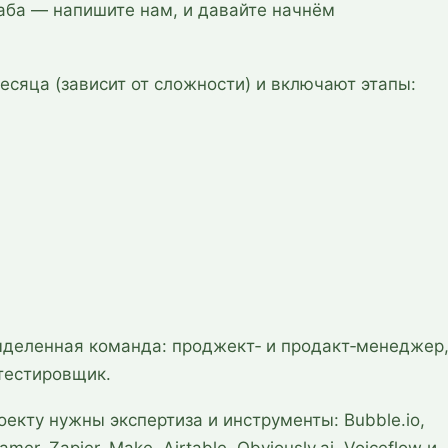
аба — напишите нам, и давайте начнём
сяца (зависит от сложности) и включают этапы:
деленная команда: проджект‑ и продакт‑менеджер
/тестировщик.
екту нужны экспертиза и инструменты: Bubble.io,
mer, Zapier, Make, Airtable, Obviously.ai, Voiceflow и