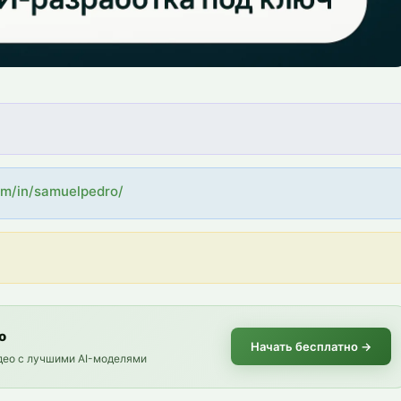
om/in/samuelpedro/
о
Начать бесплатно
→
идео с лучшими AI-моделями