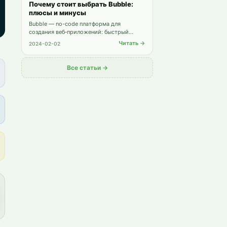
Почему стоит выбрать Bubble:
плюсы и минусы
Bubble — no-code платформа для
создания веб‑приложений: быстрый
запуск, масштабируемость и простота.
Читать →
2024-02-02
Но есть минусы: ограничения
кастомизации, производительность и
зависимость от платформы.
Все статьи →