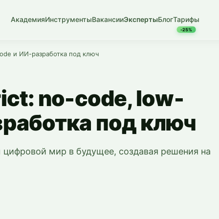
Академия
Инструменты
Вакансии
Эксперты
Блог
Тарифы
-25%
-code и ИИ-разработка под ключ
ict: no-code, low-
зработка под ключ
м цифровой мир в будущее, создавая решения на