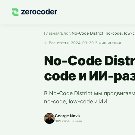
Главная
/
Блог
/
No-Code District: no-code, low
←
Все статьи
·
2024-03-29
·
2
мин чтения
No-Code Distr
code и ИИ-ра
В No-Code District мы продвигае
no-code, low-code и ИИ.
George Novik
369
слов
·
2
мин