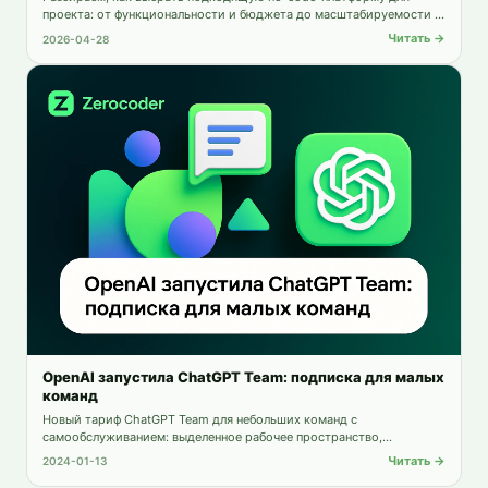
проекта: от функциональности и бюджета до масштабируемости и
поддержки.
Читать →
2026-04-28
OpenAI запустила ChatGPT Team: подписка для малых
команд
Новый тариф ChatGPT Team для небольших команд с
самообслуживанием: выделенное рабочее пространство,
продвинутые инструменты и поддержка до 149 участников.
Читать →
2024-01-13