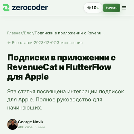
💎
10
+
Начать
Главная
/
Блог
/
Подписки в приложении с RevenueCat и FlutterFlow для Apple
←
Все статьи
·
2023-12-07
·
3
мин чтения
Подписки в приложении с
RevenueCat и FlutterFlow
для Apple
Эта статья посвящена интеграции подписок
для Apple. Полное руководство для
начинающих.
George Novik
406
слов
·
3
мин