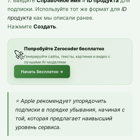
7. Введите
Справочное имя
и
ID продукта
для
подписки. Используйте тот же формат для
ID
продукта
как мы описали ранее.
Нажмите
Создать
.
Попробуйте Zerocoder бесплатно
🚀
Генерируйте сайты, тексты, картинки и видео с
лучшими AI-моделями
Начать бесплатно
→
⭐ Apple рекомендует упорядочить
подписки в порядке убывания, начиная с
той, которая предлагает наивысший
уровень сервиса.