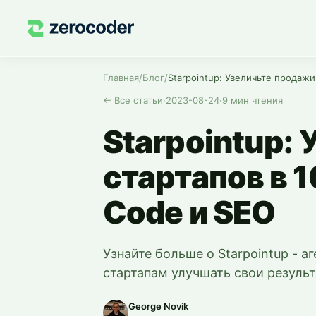
Главная
/
Блог
/
←
Все статьи
·
2023-08-24
·
9
мин чтения
Starpointup:
стартапов в 
Code и SEO
Узнайте больше о Starpointup - 
стартапам улучшать свои резуль
George Novik