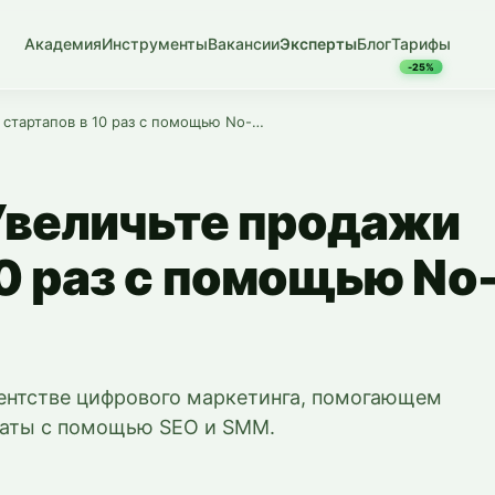
Академия
Инструменты
Вакансии
Эксперты
Блог
Тарифы
-25%
Starpointup: Увеличьте продажи стартапов в 10 раз с помощью No-Code и SEO
 Увеличьте продажи
10 раз с помощью No
агентстве цифрового маркетинга, помогающем
таты с помощью SEO и SMM.