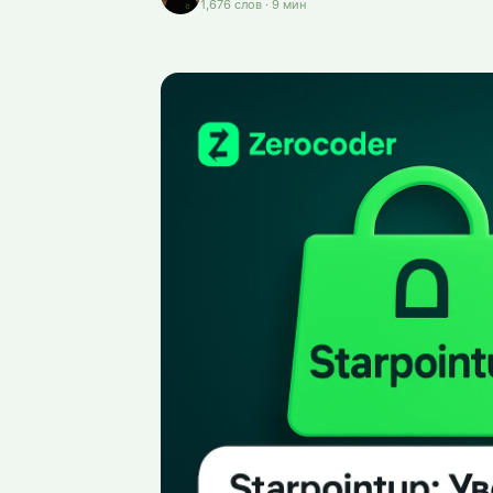
1,676
слов
·
9
мин