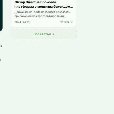
Обзор Directual: no-code
платформа с мощным бэкендом и
автоматизацией
Движение no-code позволяет создавать
приложения без программирования.
Directual выделяется мощным бэкендом и
Читать →
2024-04-25
интуитивной автоматизацией. В обзоре
— ключевые возможности, ограничения и
цены.
Все статьи →
о
й