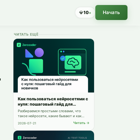
Начать
💎
10
+
ЧИТАТЬ ЕЩЁ
-
Как пользоваться нейросетями с
нуля: пошаговый гайд для
новичков
Разбираемся простыми словами, что
такое нейросети, какие бывают и как
получить первый полезный результат
Читать →
2026-07-21
сегодня — бесплатно и без
программирования.