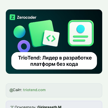
🌐
Сайт:
triotend.com
👔
Основатель:
Giriprasath.M