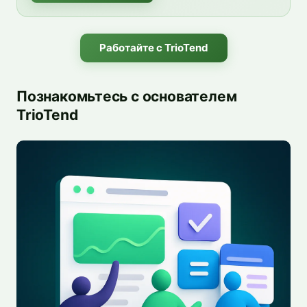
Работайте с TrioTend
Познакомьтесь с основателем
TrioTend