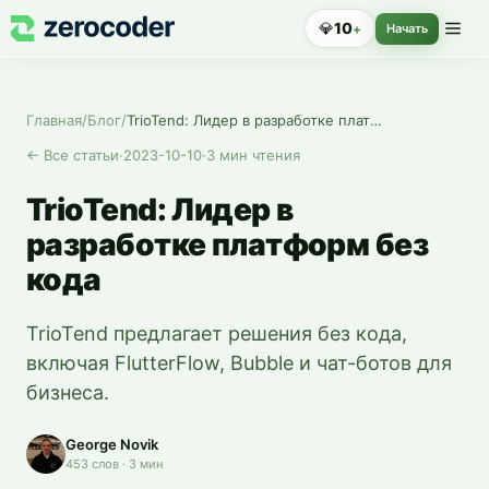
💎
10
+
Начать
Главная
/
Блог
/
TrioTend: Лидер в разработке платформ без кода
←
Все статьи
·
2023-10-10
·
3
мин чтения
TrioTend: Лидер в
разработке платформ без
кода
TrioTend предлагает решения без кода,
включая FlutterFlow, Bubble и чат-ботов для
бизнеса.
George Novik
453
слов
·
3
мин