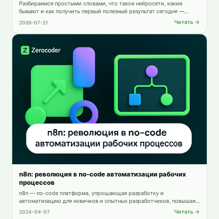
Разбираемся простыми словами, что такое нейросети, какие
бывают и как получить первый полезный результат сегодня —
бесплатно и без программирования.
Читать →
2026-07-21
n8n: революция в no-code автоматизации рабочих
процессов
n8n — no-code платформа, упрощающая разработку и
автоматизацию для новичков и опытных разработчиков, повышая
продуктивность и ускоряя создание приложений.
Читать →
2024-04-07