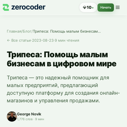
💎
10
+
Начать
Главная
/
Блог
/
Трипеса: Помощь малым бизнесам в цифровом мире
←
Все статьи
·
2023-08-23
·
9
мин чтения
Трипеса: Помощь малым
бизнесам в цифровом мире
Трипеса — это надежный помощник для
малых предприятий, предлагающий
доступную платформу для создания онлайн-
магазинов и управления продажами.
George Novik
1,776
слов
·
9
мин