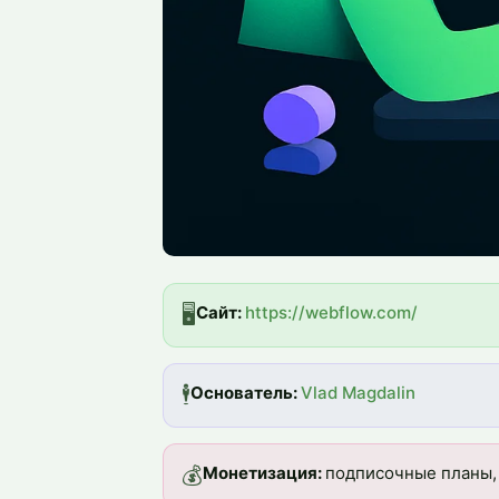
🖥️
Сайт: 
https://webflow.com/
🕴️
Основатель: 
Vlad Magdalin
💰
Монетизация: 
подписочные планы,