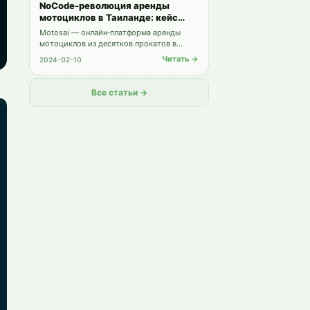
NoCode-революция аренды
мотоциклов в Таиланде: кейс
студента
Motosai — онлайн‑платформа аренды
мотоциклов из десятков прокатов в
Таиланде. Узнайте, как студент Zerocoder
Читать →
2024-02-10
собрал сервис на NoCode — от Bubble и
Figma до PromptPay и PWA.
Все статьи →