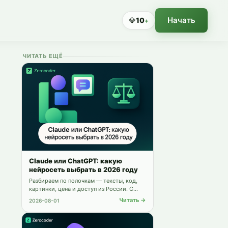
Начать
💎
10
+
ЧИТАТЬ ЕЩЁ
Claude или ChatGPT: какую
нейросеть выбрать в 2026 году
Разбираем по полочкам — тексты, код,
картинки, цена и доступ из России. С
честными ограничениями обеих моделей
Читать →
2026-08-01
и способом пользоваться обеими сразу.