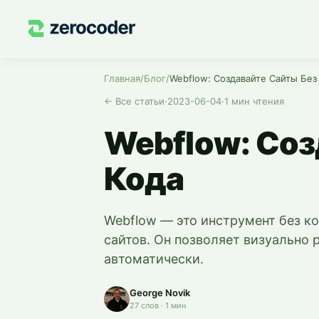
Главная
/
Блог
/
Webflow: Создавайте Сайты Без
←
Все статьи
·
2023-06-04
·
1
мин чтения
Webflow: Соз
Кода
Webflow — это инструмент без к
сайтов. Он позволяет визуально 
автоматически.
George Novik
27
слов
·
1
мин