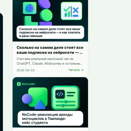
Сколько на самом деле стоят все
ваши подписки на нейросети — и
как платить в разы меньше
Считаем реальный месячный чек за
ChatGPT, Claude, Midjourney и остальных
— и сравниваем с одной платформой на
Читать →
2026-08-03
25+ инструментов.