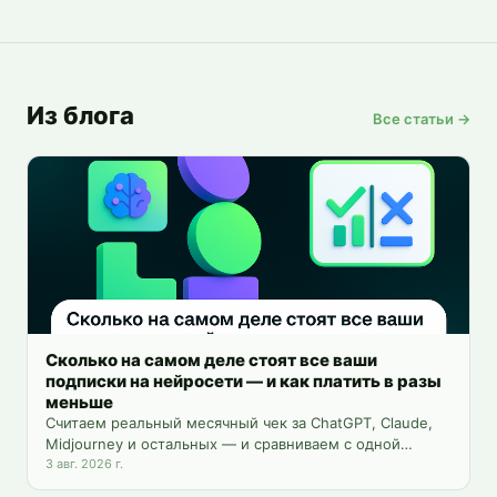
Из блога
Все статьи →
Сколько на самом деле стоят все ваши
подписки на нейросети — и как платить в разы
меньше
Считаем реальный месячный чек за ChatGPT, Claude,
Midjourney и остальных — и сравниваем с одной
платформой на 25+ инструментов.
3 авг. 2026 г.