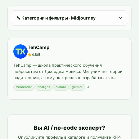
🔧
Категории и фильтры
· Midjourney
TehCamp
4.8
/5
TehCamp — школа практического обучения
нейросетям от Джорджа Новика. Мы учим не теории
ради теории, а тому, как реально зарабатывать с
помощ
…
zerocoder
chatgpt
claude
gemini
+
4
Вы AI / no-code эксперт?
Опубликуйте профиль в каталоге и получайте RFP-