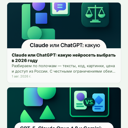
Claude или ChatGPT: какую нейросеть выбрать
в 2026 году
Разбираем по полочкам — тексты, код, картинки, цена
и доступ из России. С честными ограничениями обеих
моделей и способом пользоваться обеими сразу.
1 авг. 2026 г.