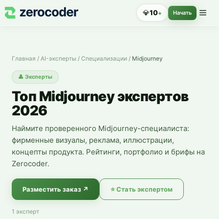
Эксперты по Midjourney — нанять специалиста
💎
10
+
Начать
Главная
/
AI-эксперты
/
Специализации
/
Midjourney
👤
Эксперты
Топ Midjourney экспертов
2026
Наймите проверенного Midjourney-специалиста:
фирменные визуалы, реклама, иллюстрации,
концепты продукта. Рейтинги, портфолио и брифы на
Zerocoder.
Разместить заказ
↗
⭐
Стать экспертом
1
эксперт