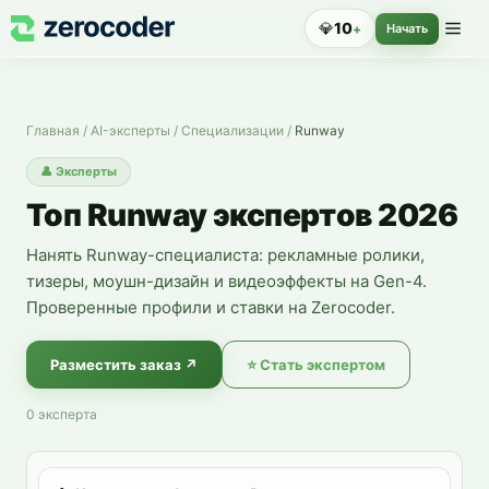
Эксперты по Runway — нанять специалиста
💎
10
+
Начать
Главная
/
AI-эксперты
/
Специализации
/
Runway
👤
Эксперты
Топ Runway экспертов 2026
Нанять Runway-специалиста: рекламные ролики,
тизеры, моушн-дизайн и видеоэффекты на Gen-4.
Проверенные профили и ставки на Zerocoder.
Разместить заказ
↗
⭐
Стать экспертом
0
эксперта