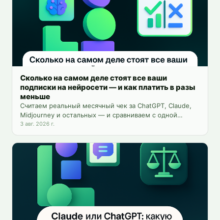
Сколько на самом деле стоят все ваши
подписки на нейросети — и как платить в разы
меньше
Считаем реальный месячный чек за ChatGPT, Claude,
Midjourney и остальных — и сравниваем с одной
платформой на 25+ инструментов.
3 авг. 2026 г.