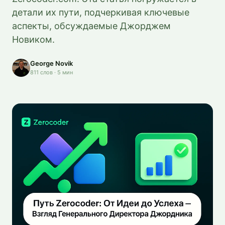
детали их пути, подчеркивая ключевые
аспекты, обсуждаемые Джорджем
Новиком.
George Novik
811
слов
·
5
мин