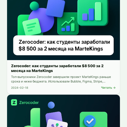
Zerocoder: как студенты заработали $8 500 за 2
месяца на MarteKings
Топ‑выпускники Zerocoder завершили проект MarteKings раньше
срока и ниже бюджета. Использовали Bubble, Figma, Stripe,
Calendly и Telegram, а также реализовали мощную админ‑панель
Читать →
2024-02-18
для управления услугами и клиентами.