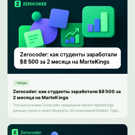
ГАЙДЫ
Zerocoder: как студенты заработали $8 500 за
2 месяца на MarteKings
Топ‑выпускники Zerocoder завершили проект MarteKings
раньше срока и ниже бюджета. Использовали Bubble, Figma,
Stripe, Calendly и Telegram, а также реализовали мощную
админ‑панель для управления услугами и клиентами.