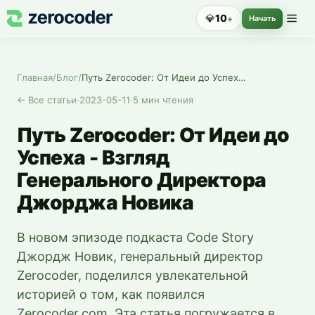
💎
10
+
Начать
Главная
/
Блог
/
Путь Zerocoder: От Идеи до Успеха - Взгляд Генерального Директора Джорджа Новика
←
Все статьи
·
2023-05-11
·
5
мин чтения
Путь Zerocoder: От Идеи до
Успеха - Взгляд
Генерального Директора
Джорджа Новика
В новом эпизоде подкаста Code Story
Джордж Новик, генеральный директор
Zerocoder, поделился увлекательной
историей о том, как появился
Zerocoder.com. Эта статья погружается в