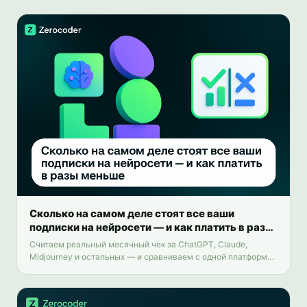
Сколько на самом деле стоят все ваши
подписки на нейросети — и как платить в разы
меньше
Считаем реальный месячный чек за ChatGPT, Claude,
Midjourney и остальных — и сравниваем с одной платформой
на 25+ инструментов.