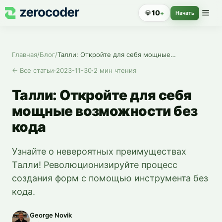
💎
10
+
Начать
Главная
/
Блог
/
Талли: Откройте для себя мощные возможности без кода
←
Все статьи
·
2023-11-30
·
2
мин чтения
Талли: Откройте для себя
мощные возможности без
кода
Узнайте о невероятных преимуществах
Талли! Революционизируйте процесс
создания форм с помощью инструмента без
кода.
George Novik