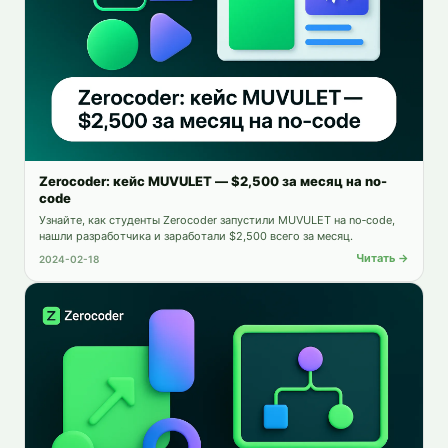
Zerocoder: кейс MUVULET — $2,500 за месяц на no-
code
Узнайте, как студенты Zerocoder запустили MUVULET на no‑code,
нашли разработчика и заработали $2,500 всего за месяц.
Читать →
2024-02-18