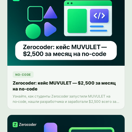
NO-CODE
Zerocoder: кейс MUVULET — $2,500 за месяц
на no-code
Узнайте, как студенты Zerocoder запустили MUVULET на
no‑code, нашли разработчика и заработали $2,500 всего за
месяц.