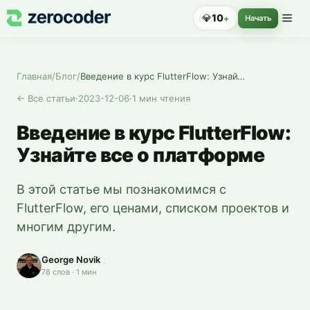
💎
10
+
Начать
Главная
/
Блог
/
Введение в курс FlutterFlow: Узнайте все о платформе
←
Все статьи
·
2023-12-06
·
1
мин чтения
Введение в курс FlutterFlow:
Узнайте все о платформе
В этой статье мы познакомимся с
FlutterFlow, его ценами, списком проектов и
многим другим.
George Novik
78
слов
·
1
мин