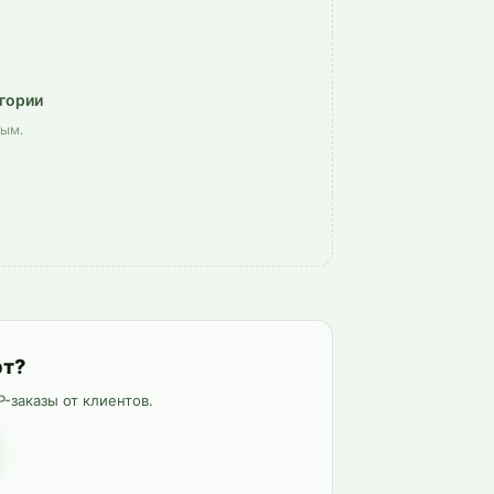
егории
вым.
рт?
-заказы от клиентов.