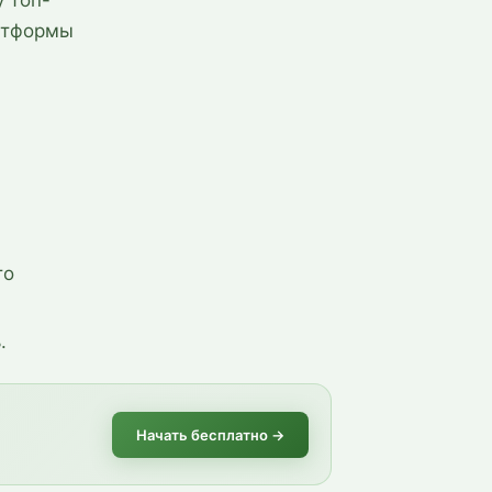
 топ-
атформы
то
.
Начать бесплатно
→