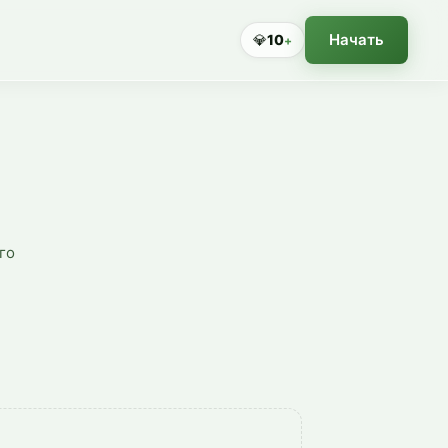
Начать
💎
10
+
го