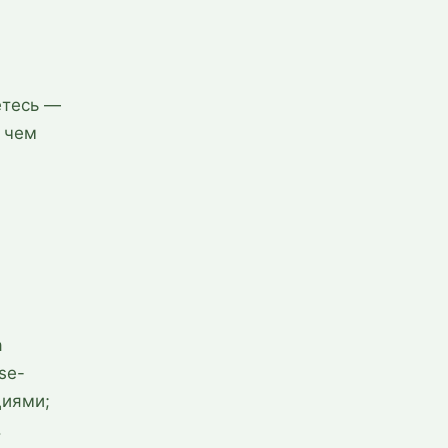
етесь —
 чем
а
se-
циями;
.