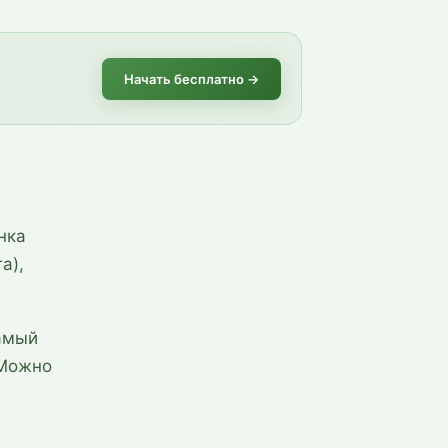
Начать бесплатно
→
нка
а),
самый
 Можно