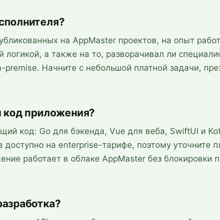
сполнителя?
убликованных на AppMaster проектов, на опыт рабо
ой логикой, а также на то, разворачивал ли специали
-premise. Начните с небольшой платной задачи, пр
й код приложения?
й код: Go для бэкенда, Vue для веба, SwiftUI и Kot
доступно на enterprise-тарифе, поэтому уточните п
ение работает в облаке AppMaster без блокировки п
разработка?