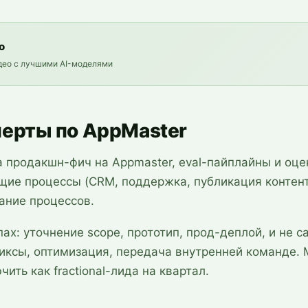
о
идео с лучшими AI-моделями
перты по AppMaster
а продакшн-фич на Appmaster, eval-пайплайны и оце
щие процессы (CRM, поддержка, публикация контент
ание процессов.
пах: уточнение scope, прототип, прод-деплой, и не 
иксы, оптимизация, передача внутренней команде.
ить как fractional-лида на квартал.