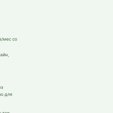
в/мес со
айн,
ез
но для