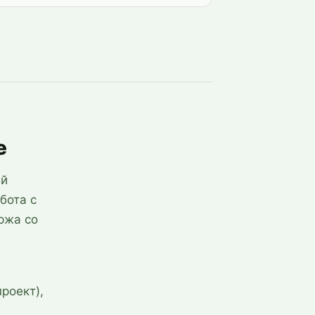
е
ей
бота с
ржа со
роект),