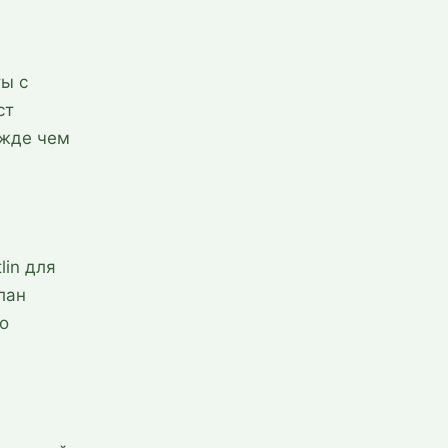
ты с
ст
ежде чем
lin для
лан
о