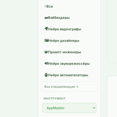
Все
🧱
Вайбкодеры
🎥
Нейро видеографы
🖼️
Нейро дизайнеры
🧩
Промпт-инженеры
🔊
Нейро звукорежиссёры
🤖
Нейро автоматизаторы
Все специализации →
ИНСТРУМЕНТ