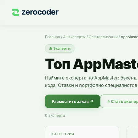
Эксперты по AppMaster — нанять специалиста
Главная
/
AI-эксперты
/
Специализации
/
AppMaste
👤
Эксперты
Топ AppMast
Наймите эксперта по AppMaster: бэкенд
кода. Ставки и портфолио специалистов 
Разместить заказ
↗
⭐
Стать экспе
0
эксперта
КАТЕГОРИИ