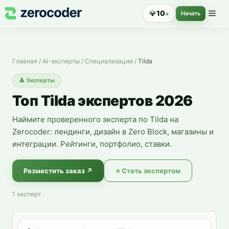
Эксперты по Tilda — нанять специалиста
💎
10
+
Начать
Главная
/
AI-эксперты
/
Специализации
/
Tilda
👤
Эксперты
Топ Tilda экспертов 2026
Наймите проверенного эксперта по Tilda на
Zerocoder: лендинги, дизайн в Zero Block, магазины и
интеграции. Рейтинги, портфолио, ставки.
Разместить заказ
↗
⭐
Стать экспертом
1
эксперт