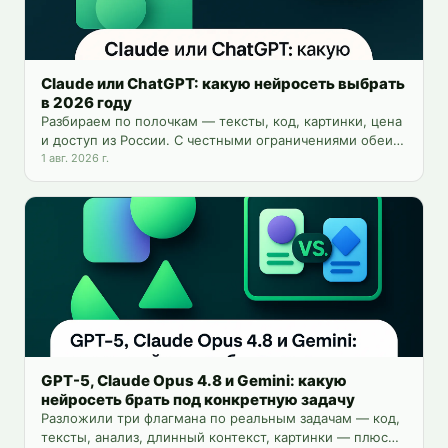
Claude или ChatGPT: какую нейросеть выбрать
в 2026 году
Разбираем по полочкам — тексты, код, картинки, цена
и доступ из России. С честными ограничениями обеих
моделей и способом пользоваться обеими сразу.
1 авг. 2026 г.
GPT-5, Claude Opus 4.8 и Gemini: какую
нейросеть брать под конкретную задачу
Разложили три флагмана по реальным задачам — код,
тексты, анализ, длинный контекст, картинки — плюс