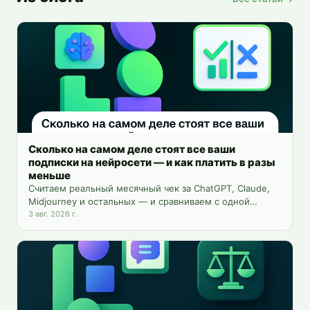
Сколько на самом деле стоят все ваши
подписки на нейросети — и как платить в разы
меньше
Считаем реальный месячный чек за ChatGPT, Claude,
Midjourney и остальных — и сравниваем с одной
платформой на 25+ инструментов.
3 авг. 2026 г.